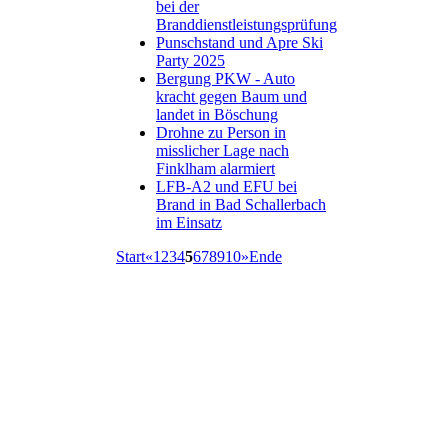
bei der
Branddienstleistungsprüfung
Punschstand und Apre Ski
Party 2025
Bergung PKW - Auto
kracht gegen Baum und
landet in Böschung
Drohne zu Person in
misslicher Lage nach
Finklham alarmiert
LFB-A2 und EFU bei
Brand in Bad Schallerbach
im Einsatz
Start
«
1
2
3
4
5
6
7
8
9
10
»
Ende