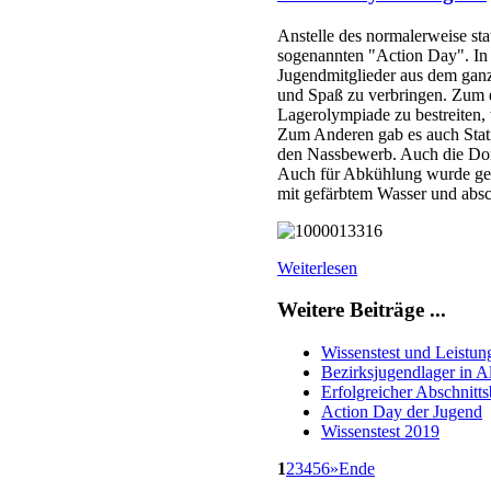
Anstelle des normalerweise sta
sogenannten "Action Day". In 
Jugendmitglieder aus dem gan
und Spaß zu verbringen. Zum e
Lagerolympiade zu bestreiten, 
Zum Anderen gab es auch Stat
den Nassbewerb. Auch die Don
Auch für Abkühlung wurde geso
mit gefärbtem Wasser und abs
Weiterlesen
Weitere Beiträge ...
Wissenstest und Leistu
Bezirksjugendlager in 
Erfolgreicher Abschnitt
Action Day der Jugend
Wissenstest 2019
1
2
3
4
5
6
»
Ende