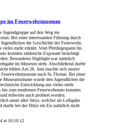
ppe im Feuerwehrmuseum
re Jugendgruppe auf den Weg ins
ian. Bei einer interessanten Führung durch
ugendlichen die Geschichte der Feuerwehr,
s vieles mehr erklärt. Vom Pferdegespann bis
to konnten zahlreiche Exponate besichtigt
rden. Besonderes Highlight war natürlich
 Leihgabe im Museum steht. Abschließend durfte
 nicht fehlen.Am 26. Juni machte sich unsere
 Feuerwehrmuseum nach St. Florian. Bei einer
die Museumsräume wurde den Jugendlichen die
 technische Entwicklung uns vieles mehr
is hin zum modernen Feuerwehrauto konnten
 und teilweise auch probiert werden.
lich unser alter Steyr, welcher als Leihgabe
durfte bei der Hitze ein Eis natürlich nicht