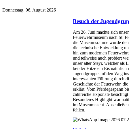
Donnerstag, 06. August 2026
Besuch der Jugendgru
Am 26. Juni machte sich unse
Feuerwehrmuseum nach St. Flor
die Museumsräume wurde den J
die technische Entwicklung un
hin zum modernen Feuerwehrau
und teilweise auch probiert we
unser alter Steyr, welcher als
bei der Hitze ein Eis natürlich
Jugendgruppe auf den Weg ins
interessanten Führung durch 
Geschichte der Feuerwehr, die
erklärt. Vom Pferdegespann b
zahlreiche Exponate besichtigt
Besonderes Highlight war natür
im Museum steht. Abschließend 
fehlen.