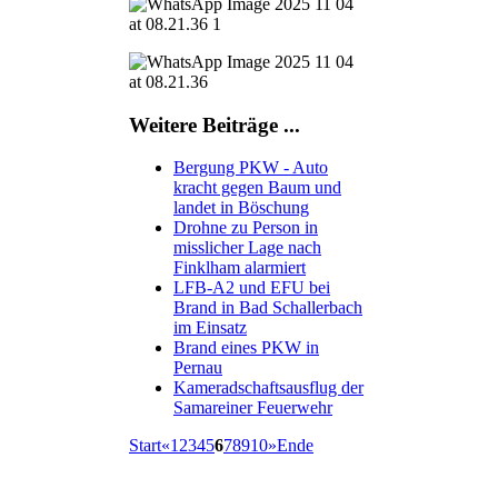
Weitere Beiträge ...
Bergung PKW - Auto
kracht gegen Baum und
landet in Böschung
Drohne zu Person in
misslicher Lage nach
Finklham alarmiert
LFB-A2 und EFU bei
Brand in Bad Schallerbach
im Einsatz
Brand eines PKW in
Pernau
Kameradschaftsausflug der
Samareiner Feuerwehr
Start
«
1
2
3
4
5
6
7
8
9
10
»
Ende