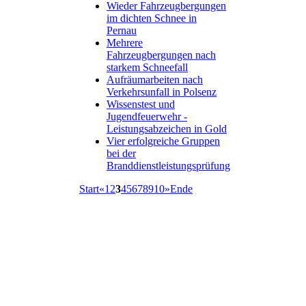
Wieder Fahrzeugbergungen
im dichten Schnee in
Pernau
Mehrere
Fahrzeugbergungen nach
starkem Schneefall
Aufräumarbeiten nach
Verkehrsunfall in Polsenz
Wissenstest und
Jugendfeuerwehr -
Leistungsabzeichen in Gold
Vier erfolgreiche Gruppen
bei der
Branddienstleistungsprüfung
Start
«
1
2
3
4
5
6
7
8
9
10
»
Ende