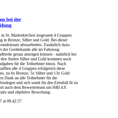
en bei der
üfung
 in St. Marienkirchen insgesamt 4 Gruppen
g in Bronze, Silber und Gold. Bei dieser
Brandeinsatz abzuarbeiten. Zusätzlich dazu
i der Gerätekunde alle im Fahrzeug
ndbreite genau anzeigen können - natürlich bei
ei den Stufen Silber und Gold kommen noch
ufgaben für die Teilnehmer hinzu. Nach
fften alle 4 Gruppen erfolgreich diese
ns, zu 6x Bronze, 5x Silber und 13x Gold
hen Dank an alle Teilnehmer für die
bzulegen und sich somit für den Ernstfall fit zu
hrt auch dem Bewerterteam um HBI d.F.
faire und objektive Bewertung.