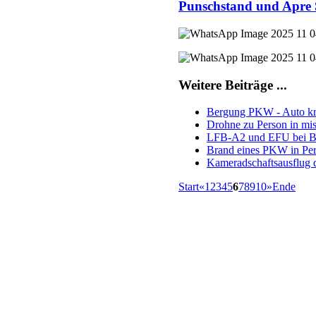
Punschstand und Apre 
Weitere Beiträge ...
Bergung PKW - Auto kr
Drohne zu Person in mis
LFB-A2 und EFU bei Bra
Brand eines PKW in Pe
Kameradschaftsausflug 
Start
«
1
2
3
4
5
6
7
8
9
10
»
Ende