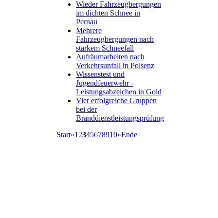
Wieder Fahrzeugbergungen
im dichten Schnee in
Pernau
Mehrere
Fahrzeugbergungen nach
starkem Schneefall
Aufräumarbeiten nach
Verkehrsunfall in Polsenz
Wissenstest und
Jugendfeuerwehr -
Leistungsabzeichen in Gold
Vier erfolgreiche Gruppen
bei der
Branddienstleistungsprüfung
Start
«
1
2
3
4
5
6
7
8
9
10
»
Ende