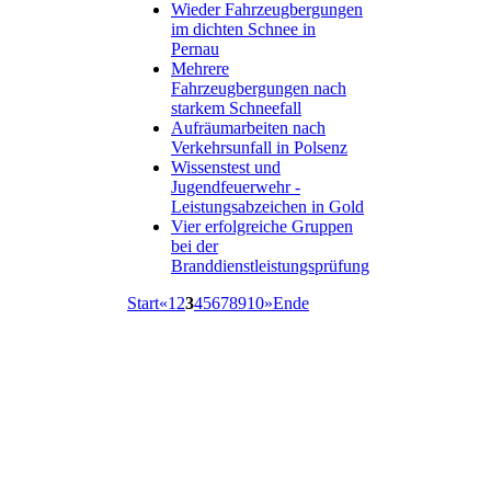
Wieder Fahrzeugbergungen
im dichten Schnee in
Pernau
Mehrere
Fahrzeugbergungen nach
starkem Schneefall
Aufräumarbeiten nach
Verkehrsunfall in Polsenz
Wissenstest und
Jugendfeuerwehr -
Leistungsabzeichen in Gold
Vier erfolgreiche Gruppen
bei der
Branddienstleistungsprüfung
Start
«
1
2
3
4
5
6
7
8
9
10
»
Ende