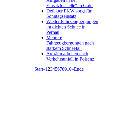
Aufgaben in der
Einsatzleitstelle" in Gold
Defekter PKW sorgt für
Sonntagseinsatz
Wieder Fahrzeugbergungen
im dichten Schnee in
Pernau
Mehrere
Fahrzeugbergungen nach
starkem Schneefall
Aufräumarbeiten nach
Verkehrsunfall in Polsenz
Start
«
1
2
3
4
5
6
7
8
9
10
»
Ende