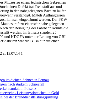
es Mittags zu einem technischen Gebrechen
rch einen Defekt trat Treibstoff aus und
serung in den nahegelegenen Bach zu laufen.
erwehr verständigt. Mittels Auffangtassen
 Austritt rasch eingedämmt werden. Der PKW
h Manneskraft zu einer sehr nahe gelegenen
 Nach der Reinigung der Fahrbahn konnte die
gestellt werden. Im Einsatz standen 25
00 und KDOFA unter der Leitung von OBI
er Arbeiten war die B134 nur auf einer
en im dichten Schnee in Pernau
gen nach starkem Schneefall
rkehrsunfall in Polsenz
euerwehr - Leistungsabzeichen in Gold
en bei der Branddienstleistungsprüfung