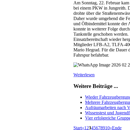
Am Sonntag, 22. Februar kam 
bei einem PKW in Jungreith. Du
drohte über die Straßenentwäs
Daher wurde umgehend die Feu
und Ölbindemittel konnte der
konnte in weiterer Folge durc
Tankstelle geschoben werden.
Einsatzbereitschaft wieder her
Mitglieder LFB-A2, TLFA-40
Mario Hegrad. Für die Dauer d
Fahrspur befahrbar.
Weiterlesen
Weitere Beiträge ...
Wieder Fahrzeugbergung
Mehrere Fahrzeugbergun
Aufräumarbeiten nach Ve
Wissenstest und Jugendf
Vier erfolgreiche Grupp
Start
«
1
2
3
4
5
6
7
8
9
10
»
Ende