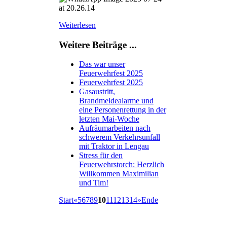
Weiterlesen
Weitere Beiträge ...
Das war unser
Feuerwehrfest 2025
Feuerwehrfest 2025
Gasaustritt,
Brandmeldealarme und
eine Personenrettung in der
letzten Mai-Woche
Aufräumarbeiten nach
schwerem Verkehrsunfall
mit Traktor in Lengau
Stress für den
Feuerwehrstorch: Herzlich
Willkommen Maximilian
und Tim!
Start
«
5
6
7
8
9
10
11
12
13
14
»
Ende