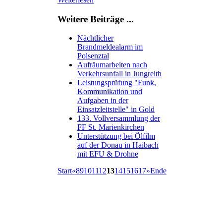
Weitere Beiträge ...
Nächtlicher
Brandmeldealarm im
Polsenztal
Aufräumarbeiten nach
Verkehrsunfall in Jungreith
Leistungsprüfung "Funk,
Kommunikation und
Aufgaben in der
Einsatzleitstelle" in Gold
133. Vollversammlung der
FF St. Marienkirchen
Unterstützung bei Ölfilm
auf der Donau in Haibach
mit EFU & Drohne
Start
«
8
9
10
11
12
13
14
15
16
17
»
Ende