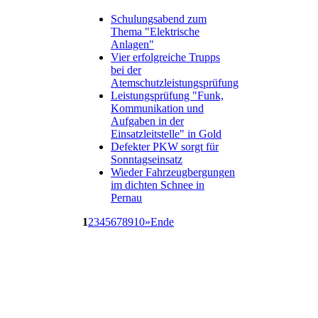
Schulungsabend zum
Thema "Elektrische
Anlagen"
Vier erfolgreiche Trupps
bei der
Atemschutzleistungsprüfung
Leistungsprüfung "Funk,
Kommunikation und
Aufgaben in der
Einsatzleitstelle" in Gold
Defekter PKW sorgt für
Sonntagseinsatz
Wieder Fahrzeugbergungen
im dichten Schnee in
Pernau
1
2
3
4
5
6
7
8
9
10
»
Ende