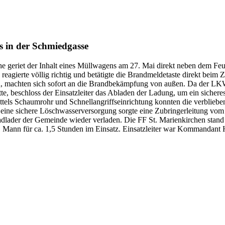
 in der Schmiedgasse
e geriet der Inhalt eines Müllwagens am 27. Mai direkt neben dem Fe
agierte völlig richtig und betätigte die Brandmeldetaste direkt beim 
n, machten sich sofort an die Brandbekämpfung von außen. Da der LK
, beschloss der Einsatzleiter das Abladen der Ladung, um ein sicheres
tels Schaumrohr und Schnellangriffseinrichtung konnten die verbliebe
r eine sichere Löschwasserversorgung sorgte eine Zubringerleitung vo
dlader der Gemeinde wieder verladen. Die FF St. Marienkirchen stan
ann für ca. 1,5 Stunden im Einsatz. Einsatzleiter war Kommandant