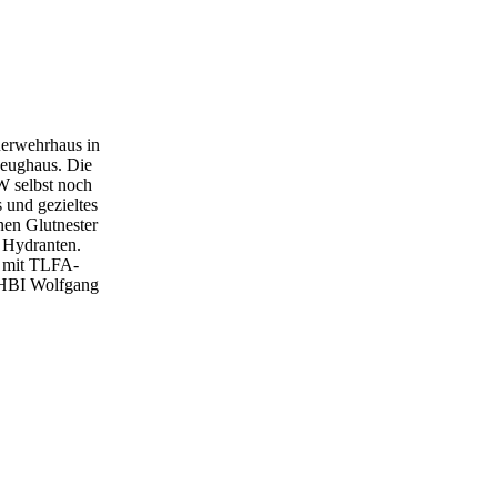
uerwehrhaus in
Zeughaus. Die
W selbst noch
 und gezieltes
nen Glutnester
m Hydranten.
d mit TLFA-
 HBI Wolfgang