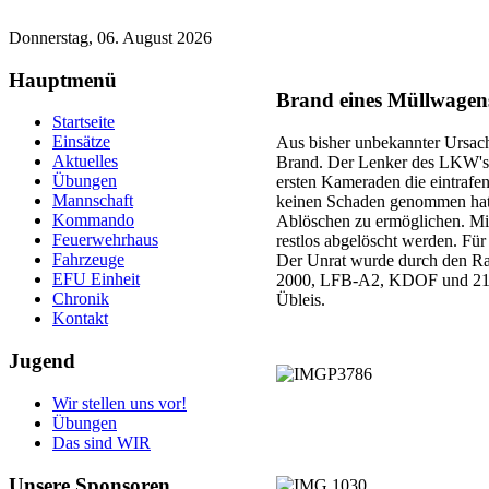
Donnerstag, 06. August 2026
Hauptmenü
Brand eines Müllwagens
Startseite
Einsätze
Aus bisher unbekannter Ursach
Aktuelles
Brand. Der Lenker des LKW's re
Übungen
ersten Kameraden die eintrafe
Mannschaft
keinen Schaden genommen hatte
Kommando
Ablöschen zu ermöglichen. Mit
Feuerwehrhaus
restlos abgelöscht werden. Fü
Fahrzeuge
Der Unrat wurde durch den Ra
EFU Einheit
2000, LFB-A2, KDOF und 21 M
Chronik
Übleis.
Kontakt
Jugend
Wir stellen uns vor!
Übungen
Das sind WIR
Unsere
Sponsoren