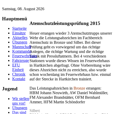
Samstag, 08. August 2026
Hauptmenü
Atemschutzleistungsprüfung 2015
Startseite
Einsätze
Heuer errangen wieder 3 Atemschutztrupps unserer
Aktuelles
Wehr die Leistungsabzeichen im Fachbereich
Übungen
Atemschutz in Bronze und Silber. Bei dieser
Mannschaft
Prüfung geht es vorwiegend um das richtige
Kommando
Anlegen, die richtige Wartung und die richtige
Feuerwehrhaus
Taktik mit Pressluftatmern. Bei 4 verschiedenen
Fahrzeuge
Stationen wurde dieses Wissen im Feuerwehrhaus
EFU
in Hartkirchen abgefragt. Ohne Vorbereitung wäre
Einheit
dieses Abzeichen nicht zu erreichen, also wurde
Chronik
schon wochenlang im Feuerwehrhaus bzw. einmal
Kontakt
auf der Strecke in Hartkirchen trainiert.
Jugend
Das Leistungsabzeichen in
Bronze
errangen:
HBM Johann Neuwirth, AW Daniel Wahlmüller,
FM Alexander Brandstätter, OFM Bernhard
Wir stellen
Ammer, HFM Martin Schöndorfer
uns vor!
Übungen
Silber
:
Das sind