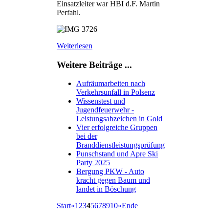
Einsatzleiter war HBI d.F. Martin
Perfahl.
Weiterlesen
Weitere Beiträge ...
Aufräumarbeiten nach
Verkehrsunfall in Polsenz
Wissenstest und
Jugendfeuerwehr -
Leistungsabzeichen in Gold
Vier erfolgreiche Gruppen
bei der
Branddienstleistungsprüfung
Punschstand und Apre Ski
Party 2025
Bergung PKW - Auto
kracht gegen Baum und
landet in Böschung
Start
«
1
2
3
4
5
6
7
8
9
10
»
Ende