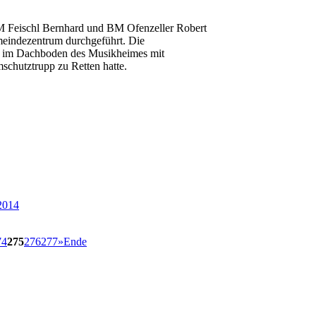
Feischl Bernhard und BM Ofenzeller Robert
eindezentrum durchgeführt. Die
 im Dachboden des Musikheimes mit
mschutztrupp zu Retten hatte.
 2014
74
275
276
277
»
Ende