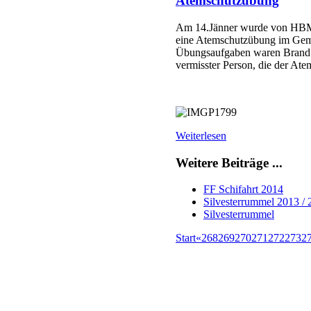
Atemschutzübung
Am 14.Jänner wurde von HBM 
eine Atemschutzübung im Gem
Übungsaufgaben waren Brand
vermisster Person, die der Ate
Weiterlesen
Weitere Beiträge ...
FF Schifahrt 2014
Silvesterrummel 2013 /
Silvesterrummel
Start
«
268
269
270
271
272
273
2