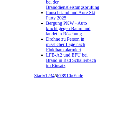
bei der
Branddienstleistungsprüfung
Punschstand und Apre Ski
Party 2025
Bergung PKW - Auto
kracht gegen Baum und
landet in Böschung
Drohne zu Person in
misslicher Lage nach
Finklham alarmiert
LFB-A2 und EFU bei
Brand in Bad Schallerbach
im Einsatz
Start
«
1
2
3
4
5
6
7
8
9
10
»
Ende