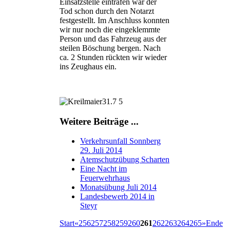
Einsatzstelle eintrafen war der
Tod schon durch den Notarzt
festgestellt. Im Anschluss konnten
wir nur noch die eingeklemmte
Person und das Fahrzeug aus der
steilen Böschung bergen. Nach
ca. 2 Stunden rückten wir wieder
ins Zeughaus ein.
Weitere Beiträge ...
Verkehrsunfall Sonnberg
29. Juli 2014
Atemschutzübung Scharten
Eine Nacht im
Feuerwehrhaus
Monatsübung Juli 2014
Landesbewerb 2014 in
Steyr
Start
«
256
257
258
259
260
261
262
263
264
265
»
Ende