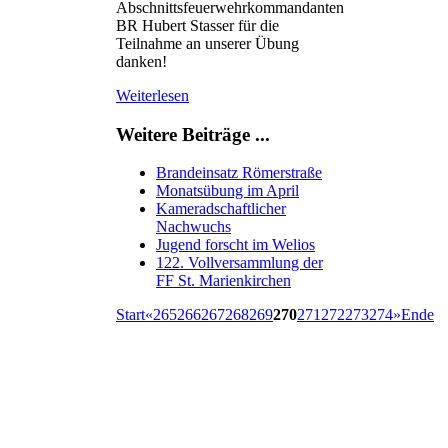
Abschnittsfeuerwehrkommandanten
BR Hubert Stasser für die
Teilnahme an unserer Übung
danken!
Weiterlesen
Weitere Beiträge ...
Brandeinsatz Römerstraße
Monatsübung im April
Kameradschaftlicher
Nachwuchs
Jugend forscht im Welios
122. Vollversammlung der
FF St. Marienkirchen
Start
«
265
266
267
268
269
270
271
272
273
274
»
Ende