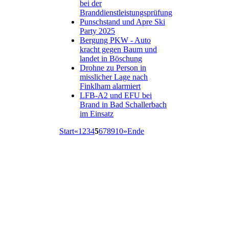
bei der
Branddienstleistungsprüfung
Punschstand und Apre Ski
Party 2025
Bergung PKW - Auto
kracht gegen Baum und
landet in Böschung
Drohne zu Person in
misslicher Lage nach
Finklham alarmiert
LFB-A2 und EFU bei
Brand in Bad Schallerbach
im Einsatz
Start
«
1
2
3
4
5
6
7
8
9
10
»
Ende