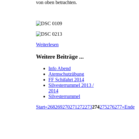
von oben betrachten.
Weiterlesen
Weitere Beiträge ...
Info Abend
Atemschutzübung
FF Schifahrt 2014
Silvesterrummel 2013 /
2014
Silvesterrummel
Start
«
268
269
270
271
272
273
274
275
276
277
»
Ende