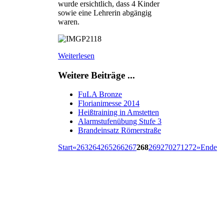
wurde ersichtlich, dass 4 Kinder
sowie eine Lehrerin abgängig
waren.
Weiterlesen
Weitere Beiträge ...
FuLA Bronze
Florianimesse 2014
Heißtraining in Amstetten
Alarmstufenübung Stufe 3
Brandeinsatz Römerstraße
Start
«
263
264
265
266
267
268
269
270
271
272
»
Ende