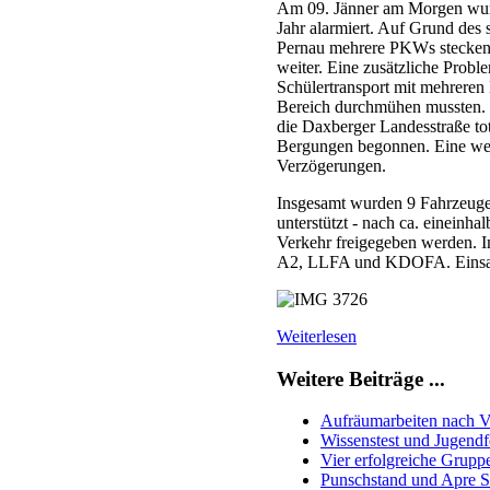
Am 09. Jänner am Morgen wurd
Jahr alarmiert. Auf Grund des s
Pernau mehrere PKWs stecken
weiter. Eine zusätzliche Probl
Schülertransport mit mehreren
Bereich durchmühen mussten. 
die Daxberger Landesstraße tot
Bergungen begonnen. Eine wei
Verzögerungen.
Insgesamt wurden 9 Fahrzeug
unterstützt - nach ca. eineinh
Verkehr freigegeben werden. I
A2, LLFA und KDOFA. Einsatzl
Weiterlesen
Weitere Beiträge ...
Aufräumarbeiten nach Ve
Wissenstest und Jugendf
Vier erfolgreiche Grupp
Punschstand und Apre S