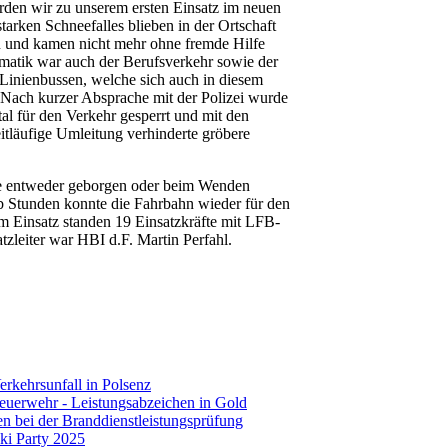
en wir zu unserem ersten Einsatz im neuen
tarken Schneefalles blieben in der Ortschaft
 und kamen nicht mehr ohne fremde Hilfe
ematik war auch der Berufsverkehr sowie der
 Linienbussen, welche sich auch in diesem
Nach kurzer Absprache mit der Polizei wurde
al für den Verkehr gesperrt und mit den
tläufige Umleitung verhinderte gröbere
e entweder geborgen oder beim Wenden
alb Stunden konnte die Fahrbahn wieder für den
m Einsatz standen 19 Einsatzkräfte mit LFB-
eiter war HBI d.F. Martin Perfahl.
rkehrsunfall in Polsenz
euerwehr - Leistungsabzeichen in Gold
en bei der Branddienstleistungsprüfung
ki Party 2025