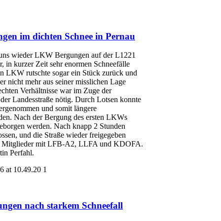
gen im dichten Schnee in Pernau
n uns wieder LKW Bergungen auf der L1221
 in kurzer Zeit sehr enormen Schneefälle
 LKW rutschte sogar ein Stück zurück und
er nicht mehr aus seiner misslichen Lage
echten Verhältnisse war im Zuge der
 der Landesstraße nötig. Durch Lotsen konnte
vergenommen und somit längere
rden. Nach der Bergung des ersten LKWs
geborgen werden. Nach knapp 2 Stunden
ossen, und die Straße wieder freigegeben
24 Mitglieder mit LFB-A2, LLFA und KDOFA.
in Perfahl.
ngen nach starkem Schneefall