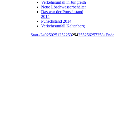
Verkehrsunfall in Jungreith
Neue Löschwasserbehälter
Das war der Punschstand
2014
Punschstand 2014
Verkehrsunfall Kaltenberg
Start
«
249
250
251
252
253
254
255
256
257
258
»
Ende