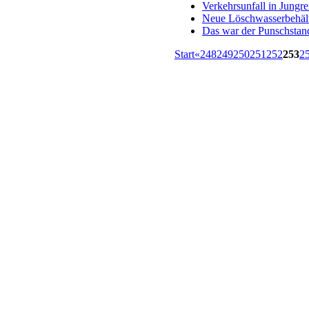
Verkehrsunfall in Jungre
Neue Löschwasserbehäl
Das war der Punschstan
Start
«
248
249
250
251
252
253
2