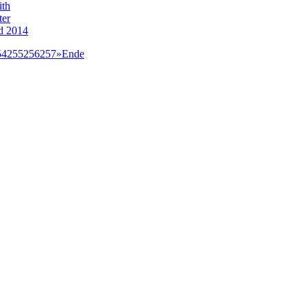
ith
ter
d 2014
54
255
256
257
»
Ende