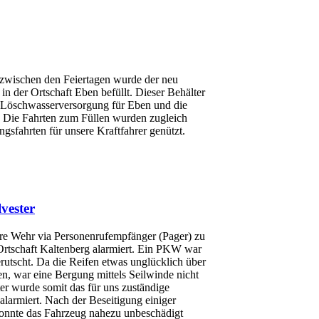
. zwischen den Feiertagen wurde der neu
in der Ortschaft Eben befüllt. Dieser Behälter
e Löschwasserversorgung für Eben und die
. Die Fahrten zum Füllen wurden zugleich
sfahrten für unsere Kraftfahrer genützt.
vester
e Wehr via Personenrufempfänger (Pager) zu
Ortschaft Kaltenberg alarmiert. Ein PKW war
rutscht. Da die Reifen etwas unglücklich über
n, war eine Bergung mittels Seilwinde nicht
er wurde somit das für uns zuständige
larmiert. Nach der Beseitigung einiger
onnte das Fahrzeug nahezu unbeschädigt