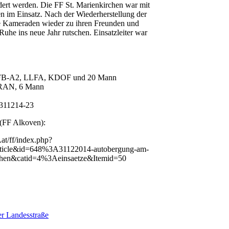
dert werden. Die FF St. Marienkirchen war mit
n im Einsatz. Nach der Wiederherstellung der
ie Kameraden wieder zu ihren Freunden und
uhe ins neue Jahr rutschen. Einsatzleiter war
t LFB-A2, LLFA, KDOF und 20 Mann
KRAN, 6 Mann
(FF Alkoven):
at/ff/index.php?
ticle&id=648%3A31122014-autobergung-am-
irchen&catid=4%3Aeinsaetze&Itemid=50
er Landesstraße