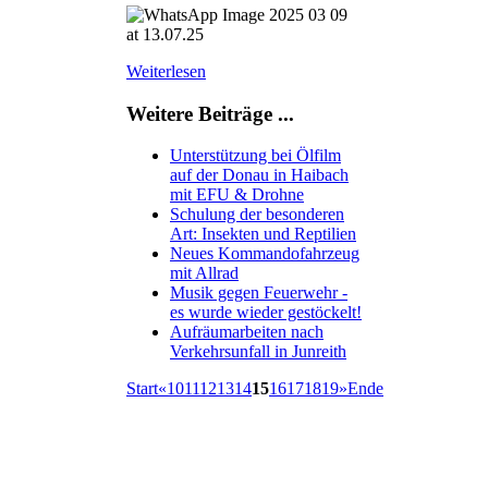
Weiterlesen
Weitere Beiträge ...
Unterstützung bei Ölfilm
auf der Donau in Haibach
mit EFU & Drohne
Schulung der besonderen
Art: Insekten und Reptilien
Neues Kommandofahrzeug
mit Allrad
Musik gegen Feuerwehr -
es wurde wieder gestöckelt!
Aufräumarbeiten nach
Verkehrsunfall in Junreith
Start
«
10
11
12
13
14
15
16
17
18
19
»
Ende