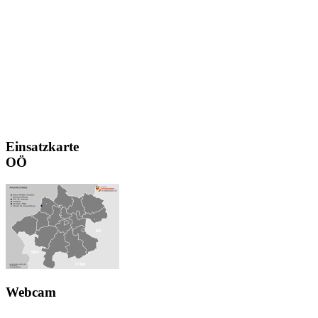
Einsatzkarte
OÖ
Webcam