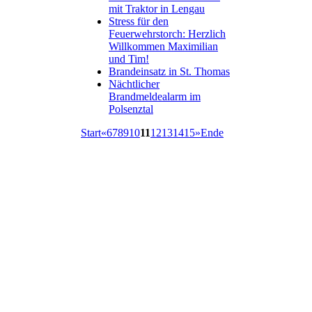
mit Traktor in Lengau
Stress für den
Feuerwehrstorch: Herzlich
Willkommen Maximilian
und Tim!
Brandeinsatz in St. Thomas
Nächtlicher
Brandmeldealarm im
Polsenztal
Start
«
6
7
8
9
10
11
12
13
14
15
»
Ende