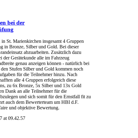
en bei der
üfung
 in St. Marienkirchen insgesamt 4 Gruppen
g in Bronze, Silber und Gold. Bei dieser
Brandeinsatz abzuarbeiten. Zusätzlich dazu
i der Gerätekunde alle im Fahrzeug
ndbreite genau anzeigen können - natürlich bei
ei den Stufen Silber und Gold kommen noch
ufgaben für die Teilnehmer hinzu. Nach
fften alle 4 Gruppen erfolgreich diese
ns, zu 6x Bronze, 5x Silber und 13x Gold
hen Dank an alle Teilnehmer für die
bzulegen und sich somit für den Ernstfall fit zu
hrt auch dem Bewerterteam um HBI d.F.
faire und objektive Bewertung.