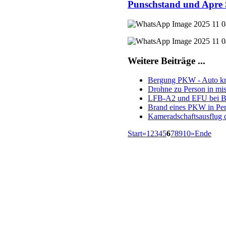
Punschstand und Apre 
Weitere Beiträge ...
Bergung PKW - Auto kr
Drohne zu Person in mis
LFB-A2 und EFU bei Bra
Brand eines PKW in Pe
Kameradschaftsausflug 
Start
«
1
2
3
4
5
6
7
8
9
10
»
Ende