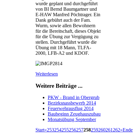
wurde geplant und durchgeführt
von BI Bernd Baumgartner und
E-HAW Manfred Pöchtrager. Ein
Dank gebührt auch der Fam.
Wurm, sowie allen Bewohnern
für die Bereitschaft, dieses Objekt
für die Übung zur Vergügung zu
stellen. Durchgeführt wurde die
Übung mit 18 Mann, TLFA-
2000, LFB-A2 und KDOF.
Weiterlesen
Weitere Beiträge ...
PKW - Brand in Obergrub
Bezirksnassbewerb 2014
Feuerwehrausflug 2014
Baubeginn Zeughauszubau
Monatsübung September
Start
«
253
254
255
256
257
258
259
260
261
262
»
Ende