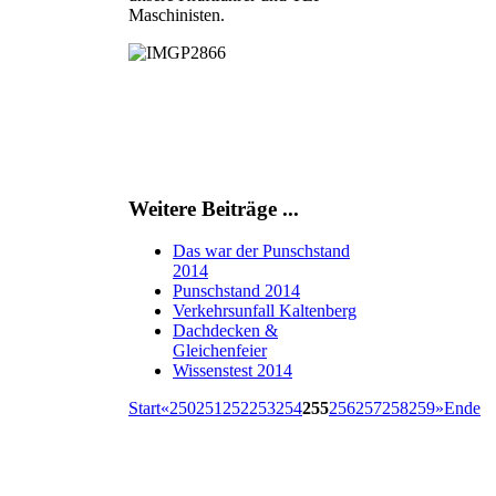
Maschinisten.
Weitere Beiträge ...
Das war der Punschstand
2014
Punschstand 2014
Verkehrsunfall Kaltenberg
Dachdecken &
Gleichenfeier
Wissenstest 2014
Start
«
250
251
252
253
254
255
256
257
258
259
»
Ende