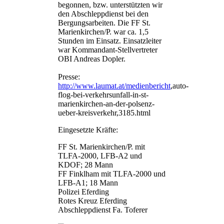
begonnen, bzw. unterstützten wir
den Abschleppdienst bei den
Bergungsarbeiten. Die FF St.
Marienkirchen/P. war ca. 1,5
Stunden im Einsatz. Einsatzleiter
war Kommandant-Stellvertreter
OBI Andreas Dopler.
Presse:
http://www.laumat.at/medienbericht
,auto-
flog-bei-verkehrsunfall-in-st-
marienkirchen-an-der-polsenz-
ueber-kreisverkehr,3185.html
Eingesetzte Kräfte:
FF St. Marienkirchen/P. mit
TLFA-2000, LFB-A2 und
KDOF; 28 Mann
FF Finklham mit TLFA-2000 und
LFB-A1; 18 Mann
Polizei Eferding
Rotes Kreuz Eferding
Abschleppdienst Fa. Toferer